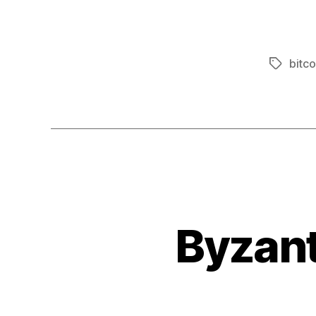
bitco
Tags
Byzant