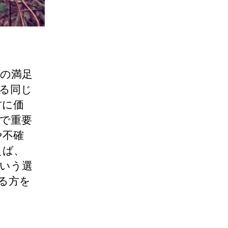
の満足
る同じ
方に価
で重要
や不確
えば、
いう選
る方を