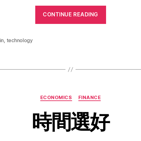
“Who
CONTINUE READING
is
the
Ruler?”
in
,
technology
Categories
ECONOMICS
FINANCE
時間選好