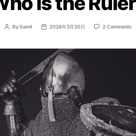
ho is the Rule
o
By
Sumit
2024年3月30日
2 Comments
Post
Post
W
author
date
is
th
Ru