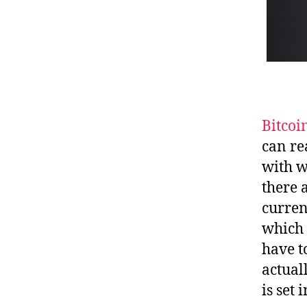
Bitcoi
can re
with w
there 
curren
which 
have t
actual
is set 