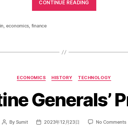
CONTINUE READING
間
選
好”
in
,
economics
,
finance
Categories
ECONOMICS
HISTORY
TECHNOLOGY
ine Generals’ 
By
Sumit
2023年12月23日
No Comments
Post
Post