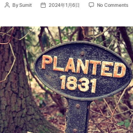
o
By
Sumit
2024年1月6日
No Comments
Post
Post
時
author
date
間
選
好