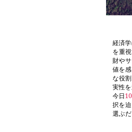
経済学
を重視
財やサ
値を感
な役割
実性を
今日
1
択を迫
選ぶだ