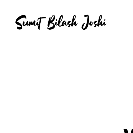
Sumit
Bilash
Joshi