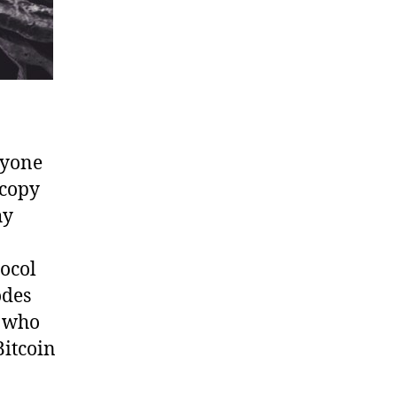
nyone
 copy
hy
tocol
odes
o who
Bitcoin