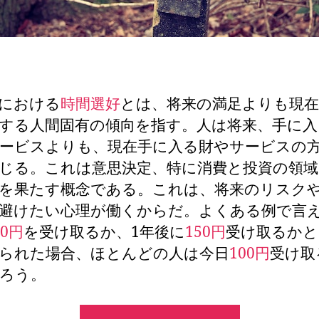
における
時間選好
とは、将来の満足よりも現在
する人間固有の傾向を指す。人は将来、手に入
ービスよりも、現在手に入る財やサービスの
じる。これは意思決定、特に消費と投資の領域
を果たす概念である。これは、将来のリスク
避けたい心理が働くからだ。よくある例で言
00円
を受け取るか、1年後に
150円
受け取るかと
られた場合、ほとんどの人は今日
100円
受け取
ろう。
“時